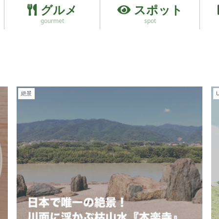
グルメ
スポット
gourmet
spot
絶景
U