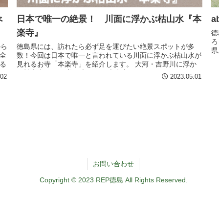
べ
日本で唯一の絶景！ 川面に浮かぶ枯山水『本
a
楽寺』
徳
ろ
から
徳島県には、訪れたら必ず足を運びたい絶景スポットが多
県
全
数！今回は日本で唯一と言われている川面に浮かぶ枯山水が
す
る
見れるお寺「本楽寺」を紹介します。 大河・吉野川に浮か
の
。
ぶ枯山水とは？ 美馬市にある本楽寺（ほんらくじ）では、
.02
2023.05.01
背景...
お問い合わせ
Copyright © 2023 REP徳島 All Rights Reserved.